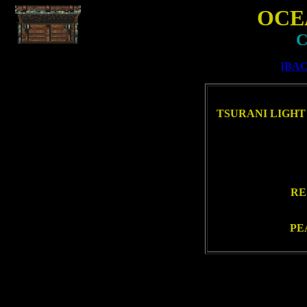
OCE
C
[BAC
TSURANI LIGHT
RE
PE